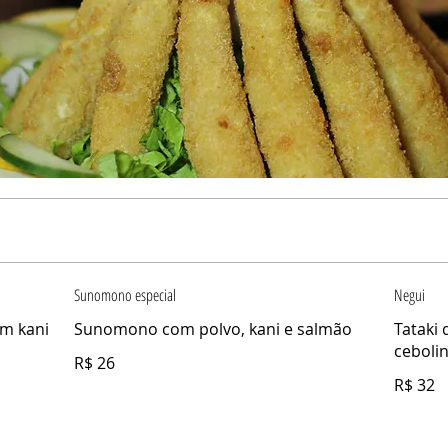
Sunomono especial
Negui
om kani
Sunomono com polvo, kani e salmão
Tataki
ceboli
R$ 26
R$ 32