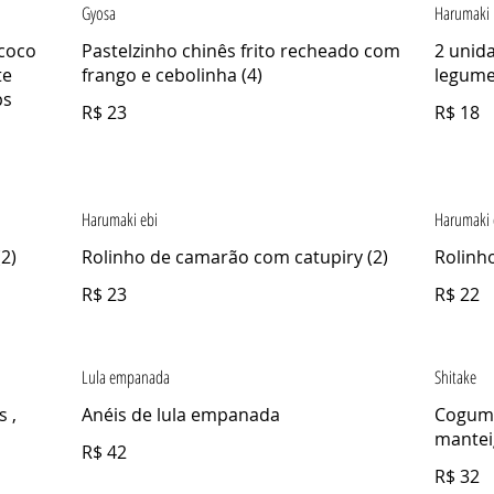
Gyosa
Harumaki 
 coco
Pastelzinho chinês frito recheado com
2 unid
te
frango e cebolinha (4)
legum
ps
R$ 23
R$ 18
Harumaki ebi
Harumaki 
2)
Rolinho de camarão com catupiry (2)
Rolinho
R$ 23
R$ 22
Lula empanada
Shitake
 ,
Anéis de lula empanada
Cogume
mantei
R$ 42
R$ 32