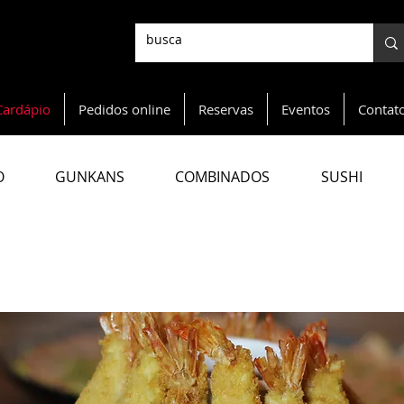
Cardápio
Pedidos online
Reservas
Eventos
Contat
O
GUNKANS
COMBINADOS
SUSHI