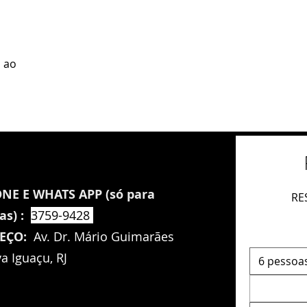
 ao
NE E WHATS APP (só para
RE
as) :
3759-9428
REÇO:
Av. Dr. Mário Guimarães
a Iguaçu, RJ
6 pessoa