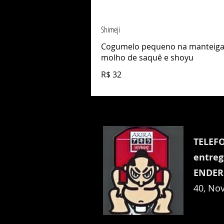
Shimeji
Cogumelo pequeno na manteiga
molho de saquê e shoyu
R$ 32
TELEFO
entreg
ENDE
40, Nov