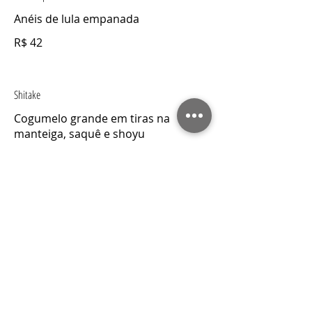
Anéis de lula empanada
R$ 42
Shitake
Cogumelo grande em tiras na
manteiga, saquê e shoyu
R$ 32
Shimeji
Cogumelo pequeno na manteiga ao
molho de saquê e shoyu
R$ 32