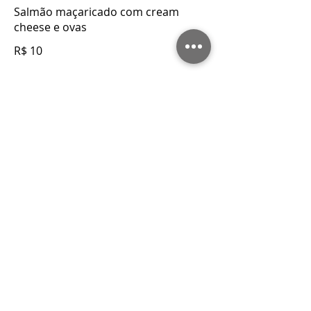
Salmão maçaricado com cream
cheese e ovas
R$ 10
Reserve uma mesa
RESERVAS SOMENTE PARA 6
PESSOAS OU MAIS.
6 pessoas