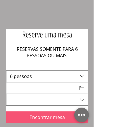
Reserve uma mesa
RESERVAS SOMENTE PARA 6
PESSOAS OU MAIS.
6 pessoas
* Políticas do restaurante
Akira Sushibar / CNPJ
05866259000133
Encontrar mesa