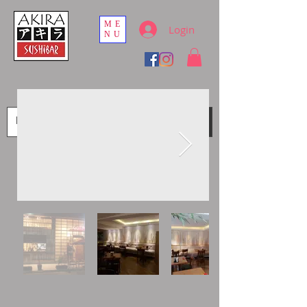
ME
Login
NU