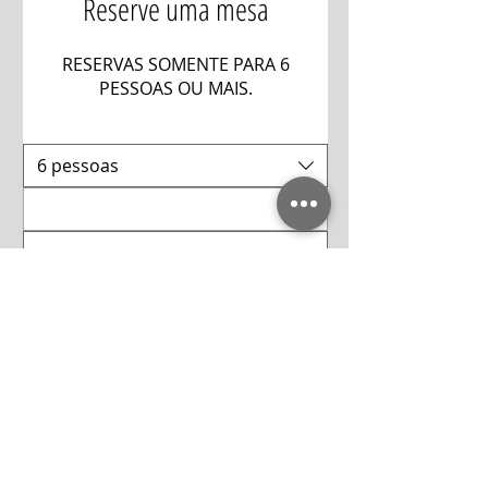
Reserve uma mesa
RESERVAS SOMENTE PARA 6
PESSOAS OU MAIS.
6 pessoas
* Políticas do restaurante
Akira Sushibar / CNPJ
05866259000133
Encontrar mesa